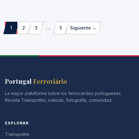
Paginação
1
2
3
…
5
Siguiente →
dos
conteúdos
Portugal
Ferroviário
La mayor plataforma sobre los ferrocarriles portugueses.
Revista Trainspotter, noticias, fotografía, comunidad.
EXPLORAR
Trainspotter