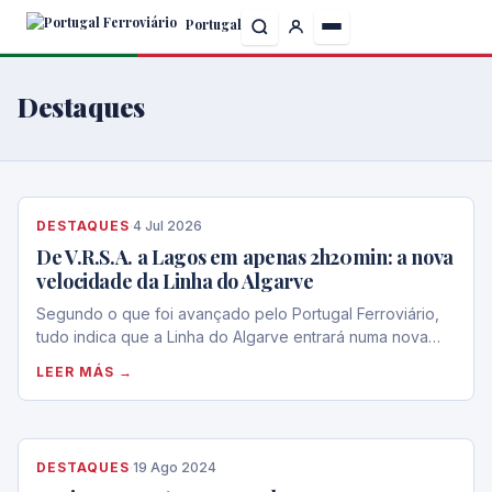
Skip
Portugal
to
the
content
Destaques
DESTAQUES
·
4 Jul 2026
De V.R.S.A. a Lagos em apenas 2h20min: a nova
velocidade da Linha do Algarve
Segundo o que foi avançado pelo Portugal Ferroviário,
tudo indica que a Linha do Algarve entrará numa nova…
LEER MÁS →
DESTAQUES
·
19 Ago 2024