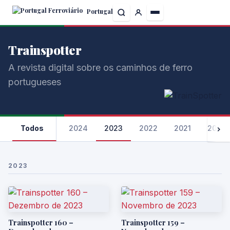
Skip
Portugal
to
the
content
Trainspotter
A revista digital sobre os caminhos de ferro
portugueses
Todos
2024
2023
2022
2021
2020
2023
Trainspotter 160 –
Trainspotter 159 –