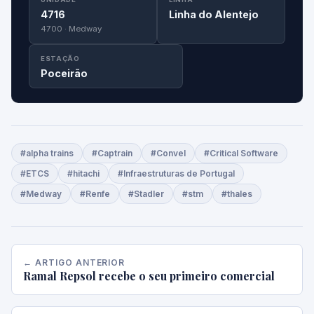
4716
Linha do Alentejo
4700 · Medway
ESTAÇÃO
Poceirão
#alpha trains
#Captrain
#Convel
#Critical Software
#ETCS
#hitachi
#Infraestruturas de Portugal
#Medway
#Renfe
#Stadler
#stm
#thales
← ARTIGO ANTERIOR
Ramal Repsol recebe o seu primeiro comercial