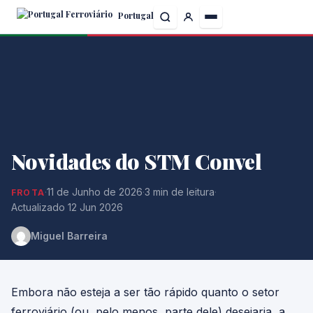
Skip
Portugal
to
the
content
Novidades do STM Convel
·
11 de Junho de 2026
·
3 min de leitura
·
FROTA
Actualizado 12 Jun 2026
Miguel Barreira
Embora não esteja a ser tão rápido quanto o setor
ferroviário (ou, pelo menos, parte dele) desejaria, a