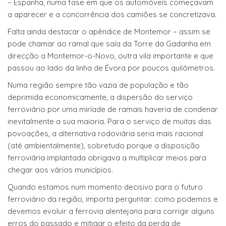
– Espanha, numa fase em que os automóveis começavam
a aparecer e a concorrência dos camiões se concretizava.
Falta ainda destacar o apêndice de Montemor – assim se
pode chamar ao ramal que saía da Torre da Gadanha em
direcção a Montemor-o-Novo, outra vila importante e que
passou ao lado da linha de Évora por poucos quilómetros.
Numa região sempre tão vazia de população e tão
deprimida economicamente, a dispersão do serviço
ferroviário por uma miríade de ramais haveria de condenar
inevitalmente a sua maioria. Para o serviço de muitas das
povoações, a alternativa rodoviária seria mais racional
(até ambientalmente), sobretudo porque a disposição
ferroviária implantada obrigava a multiplicar meios para
chegar aos vários municípios.
Quando estamos num momento decisivo para o futuro
ferroviário da região, importa perguntar: como podemos e
devemos evoluir a ferrovia alentejana para corrigir alguns
erros do passado e mitigar o efeito da perda de