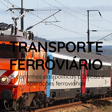
TRANSPORTE
FERROVIÁRIO
Os caminhos das políticas públicas e
operações ferroviárias