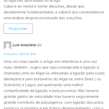
as ligações abordadas no artigo.
Caberá ao ministro tomar decisões, desde que
devidamente fundamentadas, e caberá aos comentadores
uma análise despreconceituada das soluções.
Responder
Luís Anacleto
diz:
8 Outubro, 2022 às 16:40
Uma vez mais saúdo o artigo em referência e uma vez
mais, também , sugiro que seja considerada a ligação à
chamada Linha do Algarve, efetuando a ligação pela costa
alentejana e pelo barlavento do Algarve, entre Sines ( ou
Grândola) e Lagos, perspetivando uma melhor
competividade da ligação a esta província. Não haveria
grande ganho de velocidade mas haveria seguramente
grande contributo de passageiros, com ligação dos polos
turísticos aí situados e em franco desenvolvimento, com o