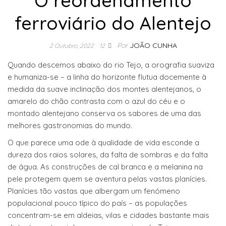
O reordenamento
ferroviário do Alentejo
Por
JOÃO CUNHA
2 Outubro, 2022
12
Quando descemos abaixo do rio Tejo, a orografia suaviza
e humaniza-se – a linha do horizonte flutua docemente à
medida da suave inclinação dos montes alentejanos, o
amarelo do chão contrasta com o azul do céu e o
montado alentejano conserva os sabores de uma das
melhores gastronomias do mundo.
O que parece uma ode à qualidade de vida esconde a
dureza dos raios solares, da falta de sombras e da falta
de água. As construções de cal branca e a melanina na
pele protegem quem se aventura pelas vastas planícies.
Planícies tão vastas que albergam um fenómeno
populacional pouco típico do país – as populações
concentram-se em aldeias, vilas e cidades bastante mais