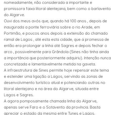
nomeadamente, não considerada a importante e
promissora faixa litoral alentejana, bem como o barlavento
do Algarve.
Ouvi dos meus avós que, quando há 100 anos , depois de
inaugurada a ponte ferroviária sobre o rio Arade, em
Portimão, e poucos anos depois a extensão do chamado
ramal de Lagos , até esta esta cidade, que a promessa de
então era prolongar a linha até Sagres e depois fechar o
arco , possivelmente para Grândola (Sines não tinha ainda
a importância que posteriormente adquiriu). Intenção nunca
concretizada e lamentavelmente metida na gaveta.
A infraestrutura de Sines permite hoje repensar este tema
e estender uma ligação a Lagos, servindo as zonas de
desenvolvimento turístico atual e potenciando outras no
litoral alentejano e na área do Algarve, situada entre
Lagos e Sagres.
A agora pomposamente chamada linha do Algarve,
apenas serve Faro e o Sotavento da província. Basta
apreciar o estado da mesma entre Tunes e Lagos.