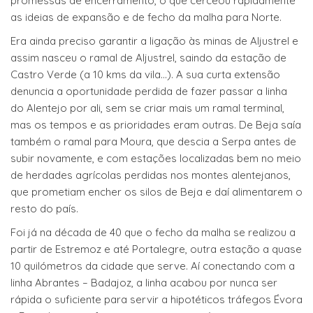
promessas de encerramento, o que cerceou rapidamente
as ideias de expansão e de fecho da malha para Norte.
Era ainda preciso garantir a ligação às minas de Aljustrel e
assim nasceu o ramal de Aljustrel, saindo da estação de
Castro Verde (a 10 kms da vila…). A sua curta extensão
denuncia a oportunidade perdida de fazer passar a linha
do Alentejo por ali, sem se criar mais um ramal terminal,
mas os tempos e as prioridades eram outras. De Beja saía
também o ramal para Moura, que descia a Serpa antes de
subir novamente, e com estações localizadas bem no meio
de herdades agrícolas perdidas nos montes alentejanos,
que prometiam encher os silos de Beja e daí alimentarem o
resto do país.
Foi já na década de 40 que o fecho da malha se realizou a
partir de Estremoz e até Portalegre, outra estação a quase
10 quilómetros da cidade que serve. Aí conectando com a
linha Abrantes – Badajoz, a linha acabou por nunca ser
rápida o suficiente para servir a hipotéticos tráfegos Évora