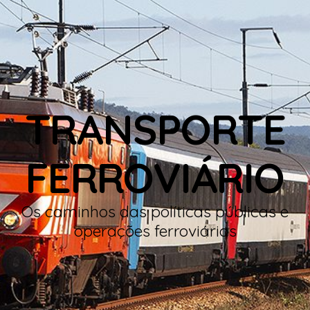
TRANSPORTE
FERROVIÁRIO
Os caminhos das políticas públicas e
operações ferroviárias