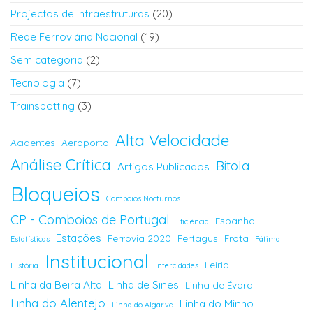
Projectos de Infraestruturas
(20)
Rede Ferroviária Nacional
(19)
Sem categoria
(2)
Tecnologia
(7)
Trainspotting
(3)
Alta Velocidade
Acidentes
Aeroporto
Análise Crítica
Bitola
Artigos Publicados
Bloqueios
Comboios Nocturnos
CP - Comboios de Portugal
Espanha
Eficiência
Estações
Ferrovia 2020
Fertagus
Frota
Estatísticas
Fátima
Institucional
Leiria
História
Intercidades
Linha da Beira Alta
Linha de Sines
Linha de Évora
Linha do Alentejo
Linha do Minho
Linha do Algarve