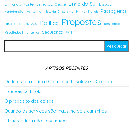
Linha do Sul
Linha do Norte
Linha do Oeste
Lisboa
Passageiros
Manutenção
Marketing
Material Circulante
Minho
Nohab
Propostas
Política
Passe Verde
PNI 2030
Resiliência
Segurança
Resultados Financeiros
WTF
Pesquisar por:
ARTIGOS RECENTES
Onde está a notícia? O caso da Lusolav em Coimbra
E depois da bitola
O propósito das coisas
Quando os serviços são maus, há dois caminhos
Infraestrutura não sabe nadar