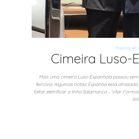
Projectos de I
Cimeira Luso-E
Mais uma cimeira Luso-Espanhola passou sem
ferrovia. Algumas notas: Espanha está atrasad
faltar eletrificar a linha Salamanca – Vilar Fo
lin