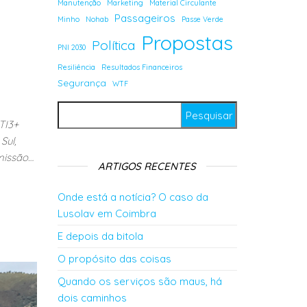
Manutenção
Marketing
Material Circulante
Passageiros
Minho
Nohab
Passe Verde
Propostas
Política
PNI 2030
Resiliência
Resultados Financeiros
Segurança
WTF
Pesquisar por:
TI3+
Sul,
missão…
ARTIGOS RECENTES
Onde está a notícia? O caso da
Lusolav em Coimbra
E depois da bitola
O propósito das coisas
Quando os serviços são maus, há
dois caminhos