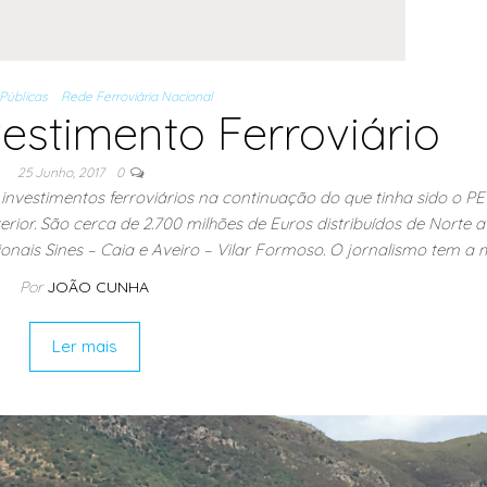
 Públicas
Rede Ferroviária Nacional
vestimento Ferroviário
25 Junho, 2017
0
vestimentos ferroviários na continuação do que tinha sido o PE
ior. São cerca de 2.700 milhões de Euros distribuídos de Norte a 
onais Sines – Caia e Aveiro – Vilar Formoso. O jornalismo tem a 
Por
JOÃO CUNHA
Ler mais