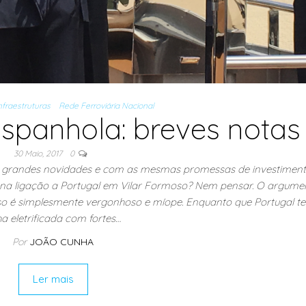
nfraestruturas
Rede Ferroviária Nacional
spanhola: breves notas
30 Maio, 2017
0
 grandes novidades e com as mesmas promessas de investimen
a na ligação a Portugal em Vilar Formoso? Nem pensar. O argume
rmoso é simplesmente vergonhoso e míope. Enquanto que Portugal 
ha eletrificada com fortes…
Por
JOÃO CUNHA
Ler mais