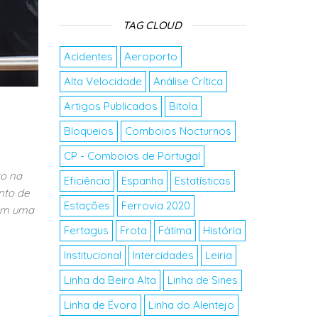
TAG CLOUD
Acidentes
Aeroporto
Alta Velocidade
Análise Crítica
Artigos Publicados
Bitola
Bloqueios
Comboios Nocturnos
CP - Comboios de Portugal
to na
Eficiência
Espanha
Estatísticas
nto de
Estações
Ferrovia 2020
tem uma
Fertagus
Frota
Fátima
História
Institucional
Intercidades
Leiria
Linha da Beira Alta
Linha de Sines
Linha de Évora
Linha do Alentejo