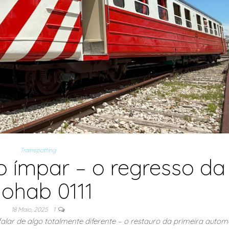
Trainspotting
 ímpar – o regresso da
ohab 0111
18 Maio, 2025
1
lar de algo totalmente diferente – o restauro da primeira auto