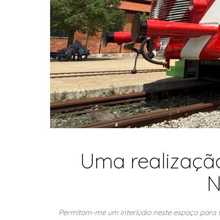
Uma realização
N
Permitam-me um interlúdio neste espaço para fa