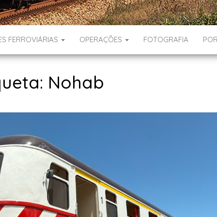
ES FERROVIÁRIAS
OPERAÇÕES
FOTOGRAFIA
POR
queta:
Nohab