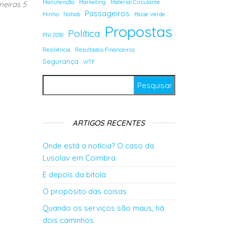
Manutenção
Marketing
Material Circulante
meiras 5
Passageiros
Minho
Nohab
Passe Verde
Propostas
Política
PNI 2030
Resiliência
Resultados Financeiros
Segurança
WTF
Pesquisar por:
ARTIGOS RECENTES
Onde está a notícia? O caso da
Lusolav em Coimbra
E depois da bitola
O propósito das coisas
Quando os serviços são maus, há
dois caminhos