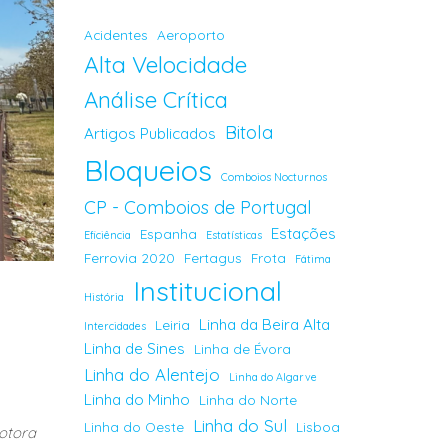
Acidentes
Aeroporto
Alta Velocidade
Análise Crítica
Bitola
Artigos Publicados
Bloqueios
Comboios Nocturnos
CP - Comboios de Portugal
Estações
Espanha
Eficiência
Estatísticas
Ferrovia 2020
Fertagus
Frota
Fátima
Institucional
História
Linha da Beira Alta
Leiria
Intercidades
Linha de Sines
Linha de Évora
Linha do Alentejo
Linha do Algarve
Linha do Minho
Linha do Norte
Linha do Sul
Linha do Oeste
Lisboa
motora