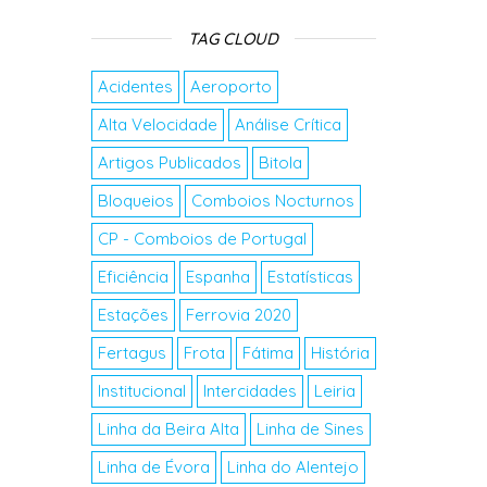
TAG CLOUD
Acidentes
Aeroporto
Alta Velocidade
Análise Crítica
Artigos Publicados
Bitola
Bloqueios
Comboios Nocturnos
CP - Comboios de Portugal
Eficiência
Espanha
Estatísticas
Estações
Ferrovia 2020
Fertagus
Frota
Fátima
História
Institucional
Intercidades
Leiria
Linha da Beira Alta
Linha de Sines
Linha de Évora
Linha do Alentejo