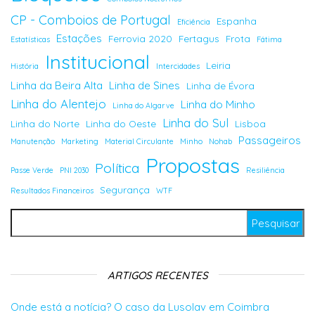
CP - Comboios de Portugal
Espanha
Eficiência
Estações
Ferrovia 2020
Fertagus
Frota
Estatísticas
Fátima
Institucional
Leiria
História
Intercidades
Linha da Beira Alta
Linha de Sines
Linha de Évora
Linha do Alentejo
Linha do Minho
Linha do Algarve
Linha do Sul
Linha do Norte
Linha do Oeste
Lisboa
Passageiros
Manutenção
Marketing
Material Circulante
Minho
Nohab
Propostas
Política
Passe Verde
PNI 2030
Resiliência
Segurança
Resultados Financeiros
WTF
Pesquisar por:
ARTIGOS RECENTES
Onde está a notícia? O caso da Lusolav em Coimbra