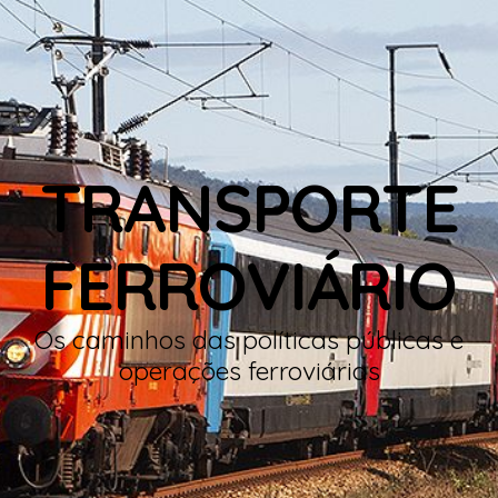
TRANSPORTE
FERROVIÁRIO
Os caminhos das políticas públicas e
operações ferroviárias