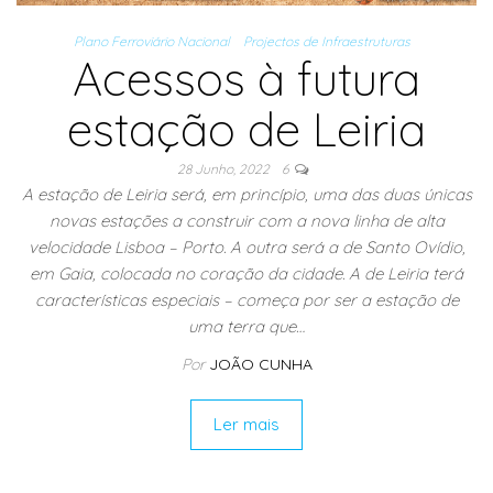
Plano Ferroviário Nacional
Projectos de Infraestruturas
Acessos à futura
estação de Leiria
28 Junho, 2022
6
A estação de Leiria será, em princípio, uma das duas únicas
novas estações a construir com a nova linha de alta
velocidade Lisboa – Porto. A outra será a de Santo Ovídio,
em Gaia, colocada no coração da cidade. A de Leiria terá
características especiais – começa por ser a estação de
uma terra que…
Por
JOÃO CUNHA
Ler mais