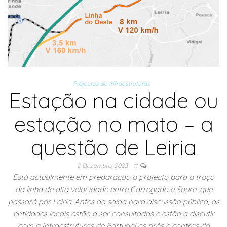
Projectos de Infraestruturas
Estação na cidade ou
estação no mato – a
questão de Leiria
2 Dezembro, 2023
11
Está actualmente em preparação o projecto para o troço
da linha de alta velocidade entre Carregado e Soure, que
passará por Leiria. Antes da saída para discussão pública, as
entidades locais estão a ser consultadas e estão a discutir
com a Infraestruturas de Portugal os prós e contras do