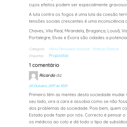
cujos efeitos podem ser especialmente gravoso
A luta contra os fogos é uma luta da coesão territ
tensões sociais crescentes é uma inconsciência q
Chaves, Vila Real, Mirandela, Bragança, Lousã, Vi
Portalegre, Elvas e Évora são cidades a potenciar n
Categoria
Plano Ferroviário Nacional
Políticas Públicas
Propostas
Etiquetas
1 comentário
Ricardo
diz:
20 Outubro, 2017 às 10:01
Primeiro têm as mentes desta sociedade mudar.
seu lado, vira a cara e assobia como se não fo
dos problemas da sociedade. Pois bem, quem cons
Estado pode fazer por nós. Correcto é pensar 
os médicos ao colo e dá todo o tipo de subsídio