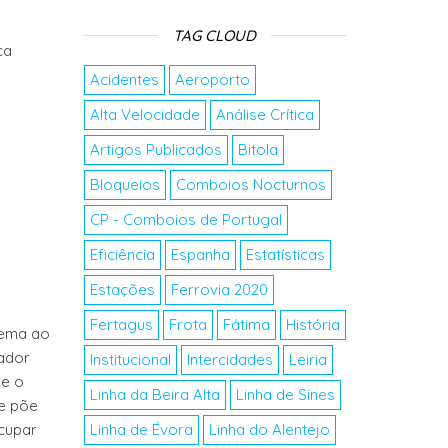
TAG CLOUD
ca
Acidentes
Aeroporto
Alta Velocidade
Análise Crítica
Artigos Publicados
Bitola
Bloqueios
Comboios Nocturnos
CP - Comboios de Portugal
Eficiência
Espanha
Estatísticas
Estações
Ferrovia 2020
Fertagus
Frota
Fátima
História
lema ao
nador
Institucional
Intercidades
Leiria
ue o
Linha da Beira Alta
Linha de Sines
ue põe
ocupar
Linha de Évora
Linha do Alentejo