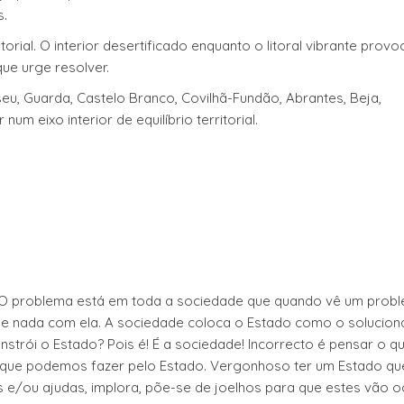
s.
orial. O interior desertificado enquanto o litoral vibrante provo
ue urge resolver.
seu, Guarda, Castelo Branco, Covilhã-Fundão, Abrantes, Beja,
um eixo interior de equilíbrio territorial.
 O problema está em toda a sociedade que quando vê um prob
sse nada com ela. A sociedade coloca o Estado como o solucio
trói o Estado? Pois é! É a sociedade! Incorrecto é pensar o q
o que podemos fazer pelo Estado. Vergonhoso ter um Estado q
s e/ou ajudas, implora, põe-se de joelhos para que estes vão 