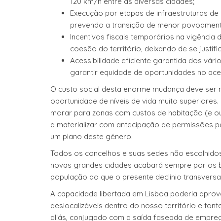
120 km/h entre as diversas cidades;
Execução por etapas de infraestruturas de se
prevendo a transição de menor povoamen
Incentivos fiscais temporários na vigência do
coesão do território, deixando de se justifi
Acessibilidade eficiente garantida dos vár
garantir equidade de oportunidades no aces
O custo social desta enorme mudança deve ser 
oportunidade de níveis de vida muito superiores.
morar para zonas com custos de habitação (e o
a materializar com antecipação de permissões p
um plano deste género.
Todos os concelhos e suas sedes não escolhido
novas grandes cidades acabará sempre por os b
população do que o presente declínio transversal 
A capacidade libertada em Lisboa poderia aprove
deslocalizáveis dentro do nosso território e fon
aliás, conjugado com a saída faseada de emprego