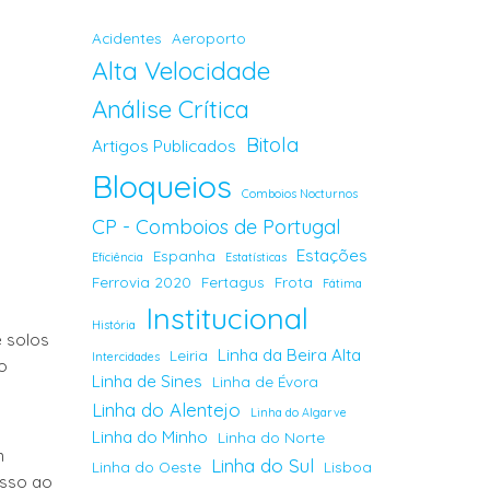
Acidentes
Aeroporto
Alta Velocidade
Análise Crítica
Bitola
Artigos Publicados
Bloqueios
Comboios Nocturnos
CP - Comboios de Portugal
Estações
Espanha
Eficiência
Estatísticas
Ferrovia 2020
Fertagus
Frota
Fátima
Institucional
História
 solos
Linha da Beira Alta
Leiria
Intercidades
o
Linha de Sines
Linha de Évora
Linha do Alentejo
Linha do Algarve
Linha do Minho
Linha do Norte
m
Linha do Sul
Linha do Oeste
Lisboa
esso ao