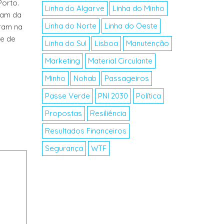
Porto.
Linha do Algarve
Linha do Minho
tam da
Linha do Norte
Linha do Oeste
tram na
se de
Linha do Sul
Lisboa
Manutenção
Marketing
Material Circulante
Minho
Nohab
Passageiros
Passe Verde
PNI 2030
Política
Propostas
Resiliência
Resultados Financeiros
Segurança
WTF