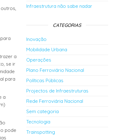
Infraestrutura não sabe nadar
 outros,
CATEGORIAS
 para
Inovação
Mobilidade Urbana
trazer a
Operações
, se ir
Plano Ferroviário Nacional
unidade
al para
Políticas Públicas
Projectos de Infraestruturas
e a
Rede Ferroviária Nacional
em)
Sem categoria
Tecnologia
não
smo pode
Trainspotting
ias