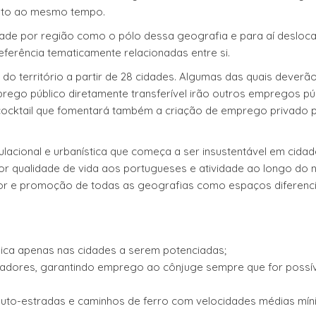
nto ao mesmo tempo.
idade por região como o pólo dessa geografia e para aí desloca
preferência tematicamente relacionadas entre si.
do território a partir de 28 cidades. Algumas das quais deverã
ego público diretamente transferível irão outros empregos pú
 cocktail que fomentará também a criação de emprego privado 
ulacional e urbanística que começa a ser insustentável em cida
r qualidade de vida aos portugueses e atividade ao longo do 
rior e promoção de todas as geografias como espaços diferenc
lica apenas nas cidades a serem potenciadas;
adores, garantindo emprego ao cônjuge sempre que for possív
o auto-estradas e caminhos de ferro com velocidades médias mí