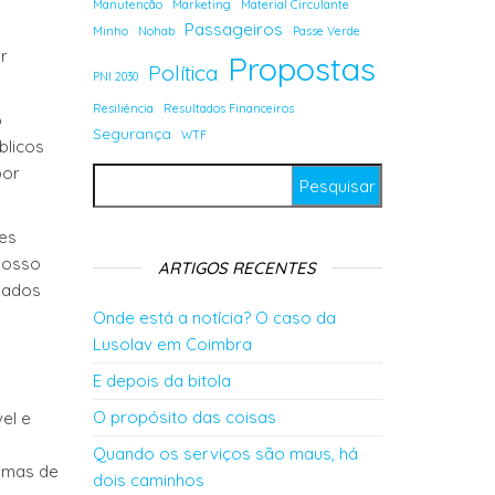
Manutenção
Marketing
Material Circulante
Passageiros
Minho
Nohab
Passe Verde
r
Propostas
Política
PNI 2030
Resiliência
Resultados Financeiros
o
Segurança
WTF
blicos
por
Pesquisar por:
des
nosso
ARTIGOS RECENTES
iados
Onde está a notícia? O caso da
Lusolav em Coimbra
E depois da bitola
O propósito das coisas
el e
Quando os serviços são maus, há
nimas de
dois caminhos