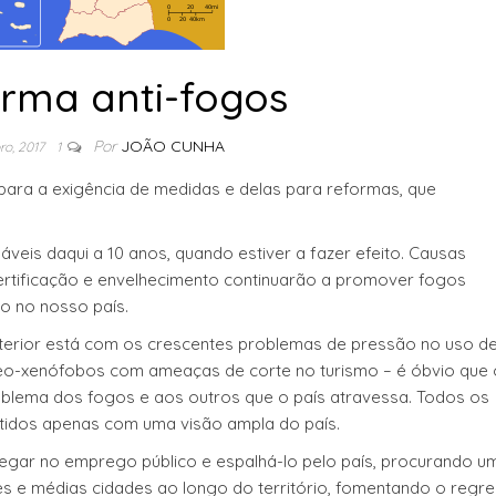
orma anti-fogos
Por
JOÃO CUNHA
ro, 2017
1
 para a exigência de medidas e delas para reformas, que
áveis daqui a 10 anos, quando estiver a fazer efeito. Causas
rtificação e envelhecimento continuarão a promover fogos
o no nosso país.
terior está com os crescentes problemas de pressão no uso de
neo-xenófobos com ameaças de corte no turismo – é óbvio que 
roblema dos fogos e aos outros que o país atravessa. Todos os
tidos apenas com uma visão ampla do país.
gar no emprego público e espalhá-lo pelo país, procurando u
e médias cidades ao longo do território, fomentando o regr