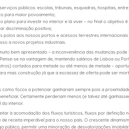
rviços públicos: escolas, tribunais, esquadras, hospitais, entre
to para maior povoamento;
 plano para investir no interior e lá viver – no final o objetivo é
car discriminação positiva;
ios polos aos nossos portos e acessos terrestres internacionais
so a novos projetos industriais.
muito bem apresentado – a inconveniência das mudanças pode 
 Pense-se na vantagem de, mantendo salários de Lisboa ou Porto
utros) cortados para metade ou até menos de metade – oport
ara mais construção já que a escassez de oferta pode ser mort
s como focos a potenciar ganhariam sempre pois a proximidad
eneficiar. Certamente perderiam menos (e talvez até ganhass
do interior.
itar à acomodação dos fluxos turísticos, fluxos por definição 
te de receita imperdível para o nosso país. O crescente dinami
 público, permitir uma minoração de desvalorizações imobiliár