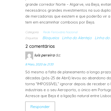
grande corredor Norte – Algarve, via Beja, evita
necessários grandes investimentos na sua duplic
de mercadorias que existem e que poderão vir a exi
tem em encaminhar comboios por Beja.
Categoria
Rede Ferroviária Nacional
Bloqueios
Linha do Alentejo
Linha do 
Etiquetas
2 comentários
luís pereira
diz:
8 Maio, 2020 às 21:33
Só mesmo a falta de planeamento a longo prazo 
décadas (pós-25 de Abril) levou ao abandono do 
torna “IMPOSSÍVEL” ignorar depois de receber 
industriais e o seu Aeroporto, o único em Portug
Acresce que Beja é a ligação natural entre Lisbo
Responder