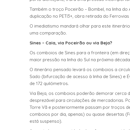
Também o troço Poceirão – Bombel, na linha do Al
duplicação no PETI3+, obra retirada do Ferrovias
O imediatismo mandará olhar para este itinerári
uma comparação.
Sines – Caia, via Poceirão ou via Beja?
Os comboios de Sines para a fronteira (em direç
maior pressão na linha do Sul na próxima décad
O itinerário pensado levará os comboios a circul
Sado (bifurcação de acesso à linha de Sines) e 
de 172 quilómetros.
Via Beja, os comboios poderão demorar cerca de
desprezável para circulações de mercadorias. P
Torre Vã e posteriormente passam por troços de
comboios por dia, apenas) ou quase desertas (Fu
está suspenso).