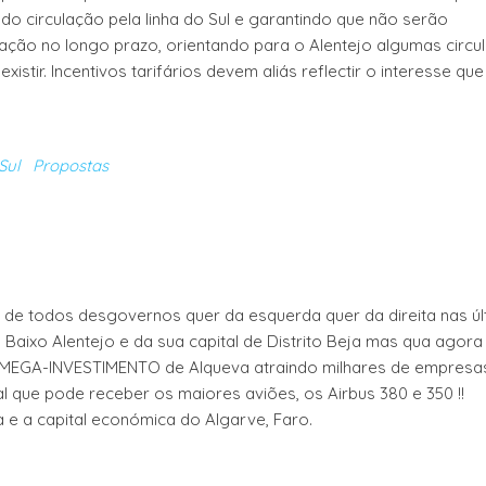
ndo circulação pela linha do Sul e garantindo que não serão
ação no longo prazo, orientando para o Alentejo algumas circu
stir. Incentivos tarifários devem aliás reflectir o interesse que
Sul
Propostas
de todos desgovernos quer da esquerda quer da direita nas úl
Baixo Alentejo e da sua capital de Distrito Beja mas qua agora
o MEGA-INVESTIMENTO de Alqueva atraindo milhares de empresa
al que pode receber os maiores aviões, os Airbus 380 e 350 !!
a e a capital económica do Algarve, Faro.