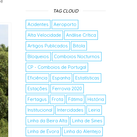
 e
TAG CLOUD
Acidentes
Aeroporto
Alta Velocidade
Análise Crítica
Artigos Publicados
Bitola
Bloqueios
Comboios Nocturnos
CP - Comboios de Portugal
Eficiência
Espanha
Estatísticas
Estações
Ferrovia 2020
Fertagus
Frota
Fátima
História
Institucional
Intercidades
Leiria
Linha da Beira Alta
Linha de Sines
Linha de Évora
Linha do Alentejo