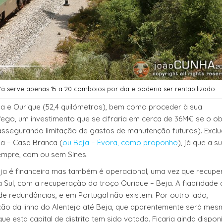
Vã serve apenas 15 a 20 comboios por dia e poderia ser rentabilizado
eja e Ourique (52,4 quilómetros), bem como proceder à sua
fego, um investimento que se cifraria em cerca de 36M€ se o ob
e assegurando limitação de gastos de manutenção futuros). Excl
ja – Casa Branca (
ou Beja – Évora, como proponho
), já que a s
sempre, com ou sem Sines.
ja é financeira mas também é operacional, uma vez que recupe
 Sul, com a recuperação do troço Ourique – Beja. A fiabilidade
de redundâncias, e em Portugal não existem. Por outro lado,
ção da linha do Alentejo até Beja, que aparentemente será mes
ue esta capital de distrito tem sido votada. Ficaria ainda dispon