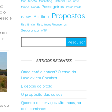
Manutenção
Marketing
Material Circulante
no
Passageiros
Minho
Nohab
Passe Verde
go o
Propostas
Política
PNI 2030
 essa é
Resiliência
Resultados Financeiros
Segurança
WTF
e do
l e
Pesquisar por:
ARTIGOS RECENTES
Onde está a notícia? O caso da
Lusolav em Coimbra
E depois da bitola
O propósito das coisas
Quando os serviços são maus, há
as ao
dois caminhos