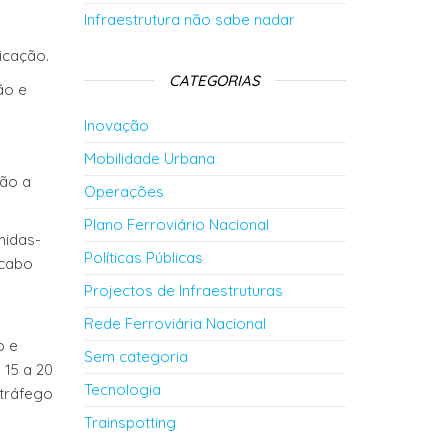
Infraestrutura não sabe nadar
icação.
CATEGORIAS
ão e
Inovação
Mobilidade Urbana
rão a
Operações
Plano Ferroviário Nacional
midas-
Políticas Públicas
 cabo
Projectos de Infraestruturas
Rede Ferroviária Nacional
o e
Sem categoria
 15 a 20
Tecnologia
 tráfego
Trainspotting