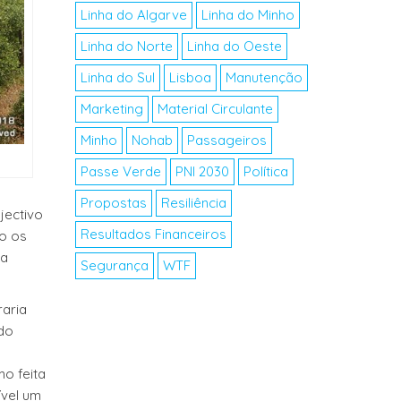
Linha do Algarve
Linha do Minho
Linha do Norte
Linha do Oeste
Linha do Sul
Lisboa
Manutenção
Marketing
Material Circulante
Minho
Nohab
Passageiros
Passe Verde
PNI 2030
Política
Propostas
Resiliência
jectivo
Resultados Financeiros
uo os
ua
Segurança
WTF
raria
 do
mo feita
ível um