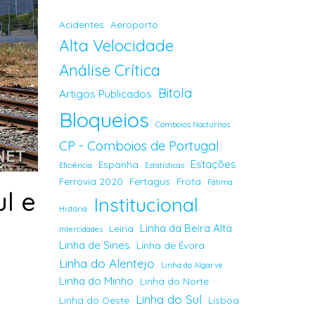
Acidentes
Aeroporto
Alta Velocidade
Análise Crítica
Bitola
Artigos Publicados
Bloqueios
Comboios Nocturnos
CP - Comboios de Portugal
Estações
Espanha
Eficiência
Estatísticas
Ferrovia 2020
Fertagus
Frota
Fátima
l e
Institucional
História
Linha da Beira Alta
Leiria
Intercidades
Linha de Sines
Linha de Évora
Linha do Alentejo
Linha do Algarve
Linha do Minho
Linha do Norte
Linha do Sul
Linha do Oeste
Lisboa