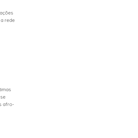
lações
 a rede
timas
 se
s afro-