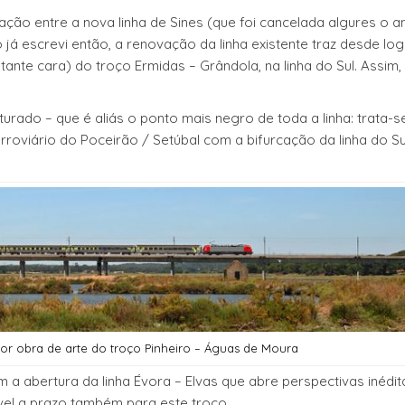
ção entre a nova linha de Sines (que foi cancelada algures o a
já escrevi então, a renovação da linha existente traz desde lo
ante cara) do troço Ermidas – Grândola, na linha do Sul. Assim,
turado – que é aliás o ponto mais negro de toda a linha: trata-s
rroviário do Poceirão / Setúbal com a bifurcação da linha do Su
or obra de arte do troço Pinheiro – Águas de Moura
a abertura da linha Évora – Elvas que abre perspectivas inédit
vel a prazo também para este troço.