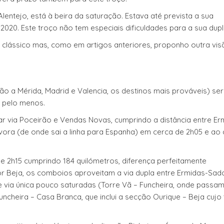
entejo, está à beira da saturação. Estava até prevista a sua
 2020. Este troço não tem especiais dificuldades para a sua dupl
o clássico mas, como em artigos anteriores, proponho outra vis
ão a Mérida, Madrid e Valencia, os destinos mais prováveis) se
a pelo menos.
ar via Poceirão e Vendas Novas, cumprindo a distância entre Er
Évora (de onde sai a linha para Espanha) em cerca de 2h05 e ao
 2h15 cumprindo 184 quilómetros, diferença perfeitamente
or Beja, os comboios aproveitam a via dupla entre Ermidas-Sad
 via única pouco saturadas (Torre Vã – Funcheira, onde passam
ncheira – Casa Branca, que inclui a secção Ourique – Beja cujo