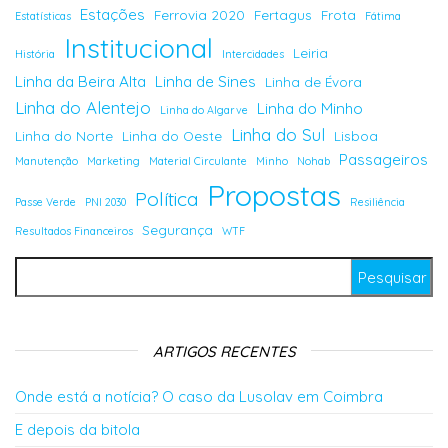
Estações
Ferrovia 2020
Fertagus
Frota
Estatísticas
Fátima
Institucional
Leiria
História
Intercidades
Linha da Beira Alta
Linha de Sines
Linha de Évora
Linha do Alentejo
Linha do Minho
Linha do Algarve
Linha do Sul
Linha do Norte
Linha do Oeste
Lisboa
Passageiros
Manutenção
Marketing
Material Circulante
Minho
Nohab
Propostas
Política
Passe Verde
PNI 2030
Resiliência
Segurança
Resultados Financeiros
WTF
Pesquisar por:
ARTIGOS RECENTES
Onde está a notícia? O caso da Lusolav em Coimbra
E depois da bitola