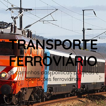
TRANSPORTE
FERROVIÁRIO
Os caminhos das políticas públicas e
operações ferroviárias