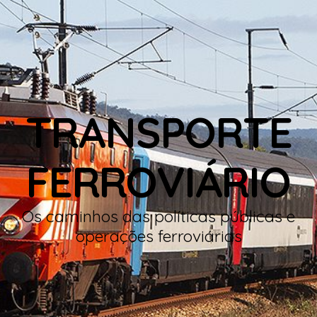
TRANSPORTE
FERROVIÁRIO
Os caminhos das políticas públicas e
operações ferroviárias