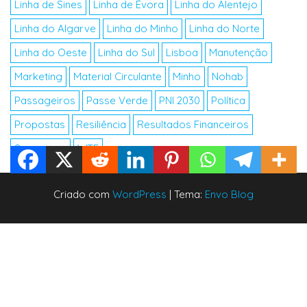
Linha de Sines
Linha de Évora
Linha do Alentejo
Linha do Algarve
Linha do Minho
Linha do Norte
Linha do Oeste
Linha do Sul
Lisboa
Manutenção
Marketing
Material Circulante
Minho
Nohab
Passageiros
Passe Verde
PNI 2030
Política
Propostas
Resiliência
Resultados Financeiros
Segurança
WTF
Criado com
WordPress
|
Tema:
Envo Blog