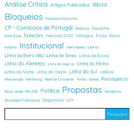
Análise Crítica
Bitola
Artigos Publicados
Bloqueios
Comboios Nocturnos
CP - Comboios de Portugal
Espanha
Eficiência
Estações
Ferrovia 2020
Fertagus
Frota
Estatísticas
Fátima
Institucional
Leiria
História
Intercidades
Linha da Beira Alta
Linha de Sines
Linha de Évora
Linha do Alentejo
Linha do Minho
Linha do Algarve
Linha do Sul
Linha do Norte
Linha do Oeste
Lisboa
Passageiros
Manutenção
Marketing
Material Circulante
Minho
Nohab
Propostas
Política
Passe Verde
PNI 2030
Resiliência
Segurança
Resultados Financeiros
WTF
Pesquisar por: