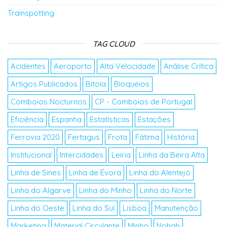
Trainspotting
TAG CLOUD
Acidentes
Aeroporto
Alta Velocidade
Análise Crítica
Artigos Publicados
Bitola
Bloqueios
Comboios Nocturnos
CP - Comboios de Portugal
Eficiência
Espanha
Estatísticas
Estações
Ferrovia 2020
Fertagus
Frota
Fátima
História
Institucional
Intercidades
Leiria
Linha da Beira Alta
Linha de Sines
Linha de Évora
Linha do Alentejo
Linha do Algarve
Linha do Minho
Linha do Norte
Linha do Oeste
Linha do Sul
Lisboa
Manutenção
Marketing
Material Circulante
Minho
Nohab