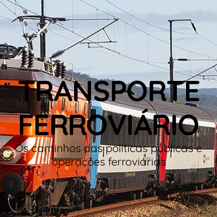
TRANSPORTE
FERROVIÁRIO
Os caminhos das políticas públicas e
operações ferroviárias