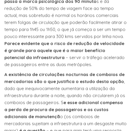
passa a marca psicológica dos 90 minuto
s e da
redução de 50% do tempo de viagem face ao tempo
actual, mas sobretudo é normal os horários comerciais
terem folgas de circulação que poderão facilmente atirar o
tempo para 1h45 ou 1h50, o que já começa a ser um tempo
pouco interessante para 300 kms servidos por linha nova.
Parece evidente que o risco de redução de velocidade
é grande para aquele que é o maior benefício
potencial da infraestrutura
– servir o tráfego acelerado
de passageiros entre as duas metrópoles.
A existência de circulações nocturnas de comboios de
mercadorias são o que justifica o estudo desta opção
,
dado que inequivocamente aumentaria a utilização da
infraestrutura durante a noite, quando não circularem já os
comboios de passageiros. S
e esse adicional compensa
a perda de procura de passageiros e os custos
adicionais de manutençã
o (os comboios de
mercadorias sujeitam a infraestrutura a um desgaste muito
maior)
é a questão
– e que para mim terá uma resposta