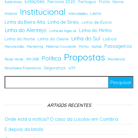
Estações
Ferrovia 2020
Fertagus
Frota
Estatísticas
Fátima
Institucional
Leiria
História
Intercidades
Linha da Beira Alta
Linha de Sines
Linha de Évora
Linha do Alentejo
Linha do Minho
Linha do Algarve
Linha do Sul
Linha do Norte
Linha do Oeste
Lisboa
Passageiros
Manutenção
Marketing
Material Circulante
Minho
Nohab
Propostas
Política
Passe Verde
PNI 2030
Resiliência
Segurança
Resultados Financeiros
WTF
Pesquisar por:
ARTIGOS RECENTES
Onde está a notícia? O caso da Lusolav em Coimbra
E depois da bitola