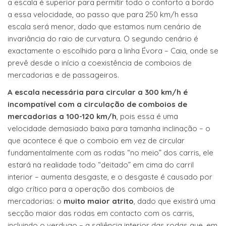
a escala é superior para permitir todo o conforto a bordo
a essa velocidade, ao passo que para 250 km/h essa
escala será menor, dado que estamos num cenário de
invariância do raio de curvatura. O segundo cenário é
exactamente o escolhido para a linha Évora – Caia, onde se
prevê desde o início a coexistência de comboios de
mercadorias e de passageiros.
A escala necessária para circular a 300 km/h é
incompatível com a circulação de comboios de
mercadorias a 100-120 km/h
, pois essa é uma
velocidade demasiado baixa para tamanha inclinação – o
que acontece é que o comboio em vez de circular
fundamentalmente com as rodas “no meio” dos carris, ele
estará na realidade todo “deitado” em cima do carril
interior – aumenta desgaste, e o desgaste é causado por
algo crítico para a operação dos comboios de
mercadorias: o
muito maior atrito
, dado que existirá uma
secção maior das rodas em contacto com os carris,
incluindo o verdugo – a saliência interior das rodas que, em