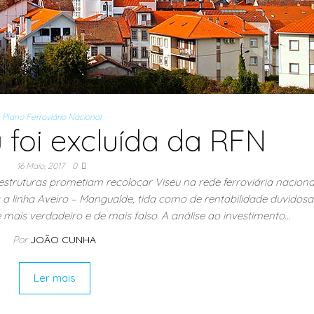
Plano Ferroviário Nacional
foi excluída da RFN
16 Maio, 2017
0
estruturas prometiam recolocar Viseu na rede ferroviária naciona
a a linha Aveiro – Mangualde, tida como de rentabilidade duvidos
mais verdadeiro e de mais falso. A análise ao investimento…
Por
JOÃO CUNHA
Ler mais