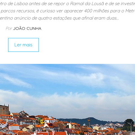
etro de Lisboa antes de se repor o Ramal da Lousã e de se investi
parcos recursos, é curioso ver aparecer 400 milhões para o Metr
entino anúncio de quatro estações que afinal eram duas…
Por
JOÃO CUNHA
Ler mais