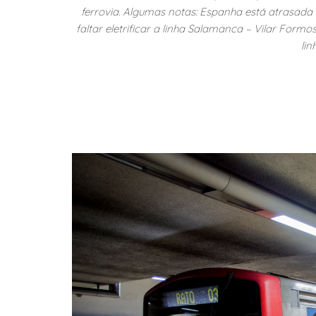
ferrovia. Algumas notas: Espanha está atrasad
faltar eletrificar a linha Salamanca – Vilar Fo
lin