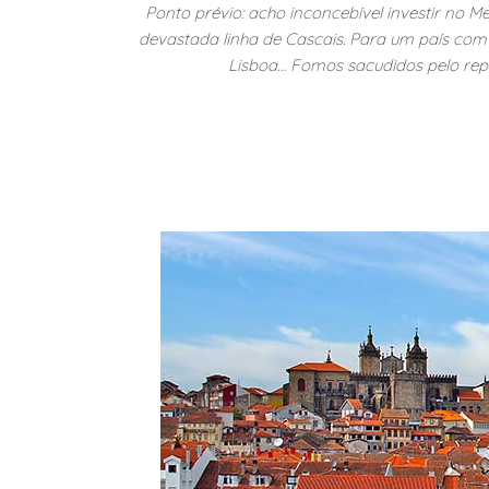
Ponto prévio: acho inconcebível investir no M
devastada linha de Cascais. Para um país com 
Lisboa… Fomos sacudidos pelo rep