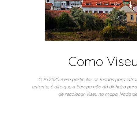
Como Viseu 
O PT2020 e em particular os fundos para infra
entanto, é dito que a Europa não dá dinheiro par
de recolocar Viseu no mapa. Nada de 