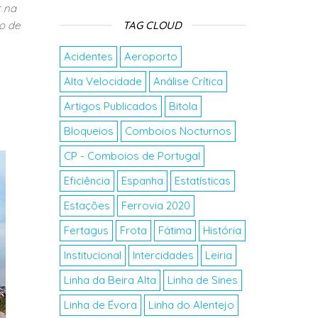
r na
o de
TAG CLOUD
Acidentes
Aeroporto
Alta Velocidade
Análise Crítica
Artigos Publicados
Bitola
Bloqueios
Comboios Nocturnos
CP - Comboios de Portugal
Eficiência
Espanha
Estatísticas
Estações
Ferrovia 2020
Fertagus
Frota
Fátima
História
Institucional
Intercidades
Leiria
Linha da Beira Alta
Linha de Sines
Linha de Évora
Linha do Alentejo