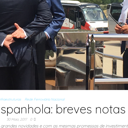
nfraestruturas
Rede Ferroviária Nacional
spanhola: breves notas
30 Maio, 2017
0
 grandes novidades e com as mesmas promessas de investimen