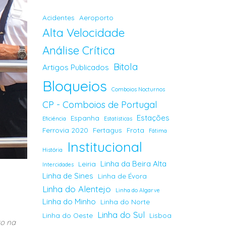
Acidentes
Aeroporto
Alta Velocidade
Análise Crítica
Bitola
Artigos Publicados
Bloqueios
Comboios Nocturnos
CP - Comboios de Portugal
Estações
Espanha
Eficiência
Estatísticas
Ferrovia 2020
Fertagus
Frota
Fátima
Institucional
História
Linha da Beira Alta
Leiria
Intercidades
Linha de Sines
Linha de Évora
Linha do Alentejo
Linha do Algarve
Linha do Minho
Linha do Norte
Linha do Sul
Linha do Oeste
Lisboa
to na