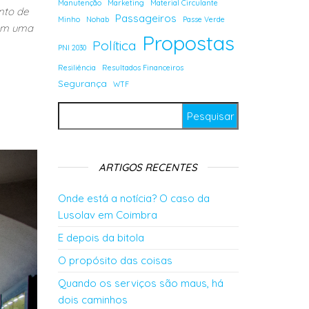
Manutenção
Marketing
Material Circulante
nto de
Passageiros
Minho
Nohab
Passe Verde
tem uma
Propostas
Política
PNI 2030
Resiliência
Resultados Financeiros
Segurança
WTF
Pesquisar por:
ARTIGOS RECENTES
Onde está a notícia? O caso da
Lusolav em Coimbra
E depois da bitola
O propósito das coisas
Quando os serviços são maus, há
dois caminhos