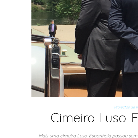
Projectos de I
Cimeira Luso-E
Mais uma cimeira Luso-Espanhola passou sem