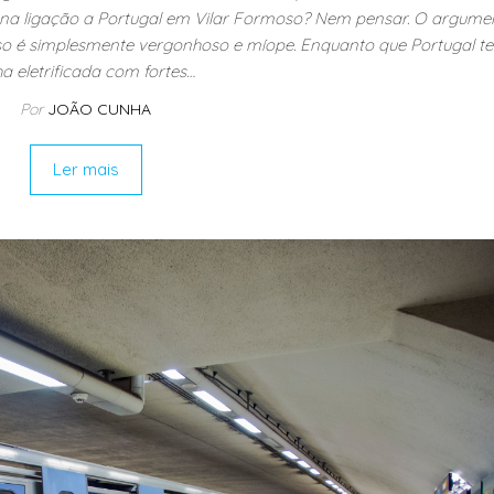
a na ligação a Portugal em Vilar Formoso? Nem pensar. O argume
rmoso é simplesmente vergonhoso e míope. Enquanto que Portugal 
ha eletrificada com fortes…
Por
JOÃO CUNHA
Ler mais